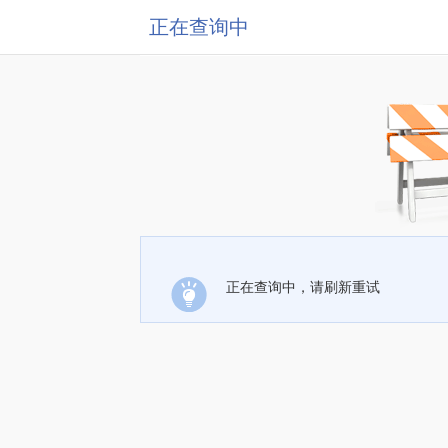
正在查询中
正在查询中，请刷新重试