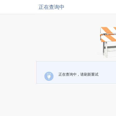
正在查询中
正在查询中，请刷新重试