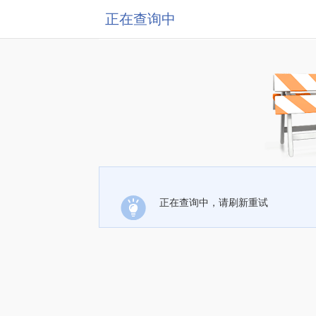
正在查询中
正在查询中，请刷新重试