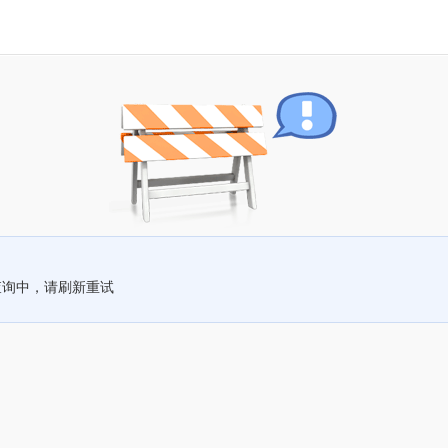
查询中，请刷新重试