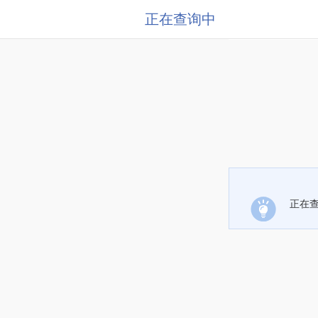
正在查询中
正在