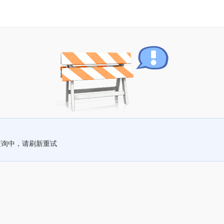
查询中，请刷新重试